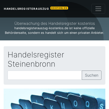
KOSTENLOS
HANDELSREGISTERAUSZUG
Überwachung des Handelsregister kostenlos
handelsregisterauszug-kostenlos.de ist keine offizielle
Behördenseite, sondern es handelt sich um einen privaten Anbieter.
Handelsregister
Steinenbronn
Suchen