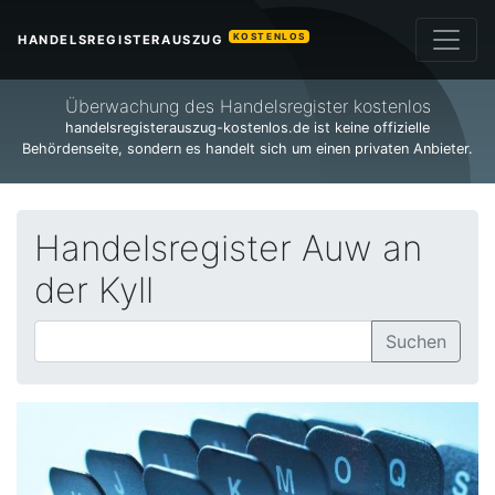
KOSTENLOS
HANDELSREGISTERAUSZUG
Überwachung des Handelsregister kostenlos
handelsregisterauszug-kostenlos.de ist keine offizielle
Behördenseite, sondern es handelt sich um einen privaten Anbieter.
Handelsregister Auw an
der Kyll
Suchen