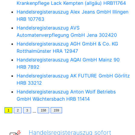
Krankenpflege Lack Kempten (allgäu) HRB11764
Handelsregisterauszug
Alex Jeans GmbH Illingen
HRB 107763
Handelsregisterauszug
AVS
Automatenverpflegung GmbH Jena 302420
Handelsregisterauszug
AGH GmbH & Co. KG
Rotthalmünster HRA 12947
Handelsregisterauszug
AQAI GmbH Mainz 90
HRB 7892
Handelsregisterauszug
AK FUTURE GmbH Görlitz
HRB 33212
Handelsregisterauszug
Anton Wolf Betriebs
GmbH Wächtersbach HRB 11414
...
1
2
3
158
159
Handelsregisterauszug sofort