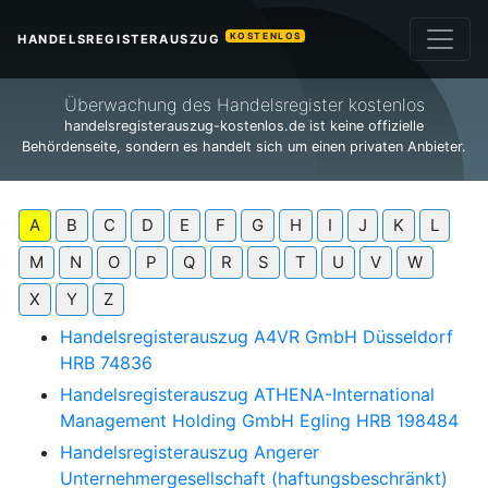
KOSTENLOS
HANDELSREGISTERAUSZUG
Überwachung des Handelsregister kostenlos
handelsregisterauszug-kostenlos.de ist keine offizielle
Behördenseite, sondern es handelt sich um einen privaten Anbieter.
A
B
C
D
E
F
G
H
I
J
K
L
M
N
O
P
Q
R
S
T
U
V
W
X
Y
Z
Handelsregisterauszug
A4VR GmbH Düsseldorf
HRB 74836
Handelsregisterauszug
ATHENA-International
Management Holding GmbH Egling HRB 198484
Handelsregisterauszug
Angerer
Unternehmergesellschaft (haftungsbeschränkt)