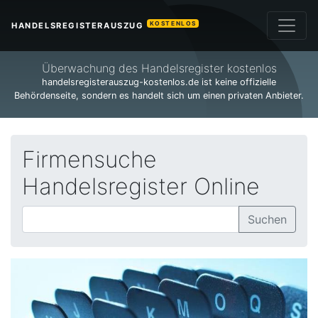
KOSTENLOS
HANDELSREGISTERAUSZUG
Überwachung des Handelsregister kostenlos
handelsregisterauszug-kostenlos.de ist keine offizielle
Behördenseite, sondern es handelt sich um einen privaten Anbieter.
Firmensuche
Handelsregister Online
Suchen