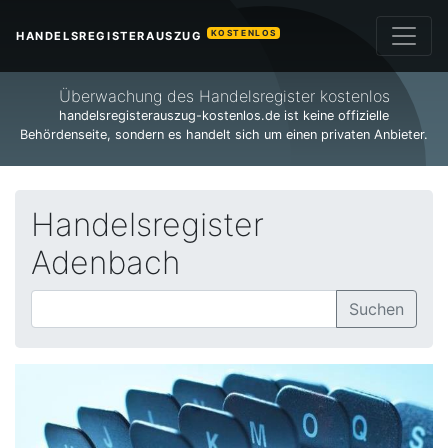
KOSTENLOS
HANDELSREGISTERAUSZUG
Überwachung des Handelsregister kostenlos
handelsregisterauszug-kostenlos.de ist keine offizielle
Behördenseite, sondern es handelt sich um einen privaten Anbieter.
Handelsregister
Adenbach
Suchen