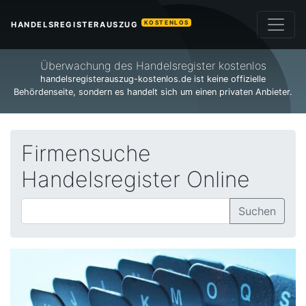
KOSTENLOS
HANDELSREGISTERAUSZUG
Überwachung des Handelsregister kostenlos
handelsregisterauszug-kostenlos.de ist keine offizielle
Behördenseite, sondern es handelt sich um einen privaten Anbieter.
Firmensuche
Handelsregister Online
Suchen