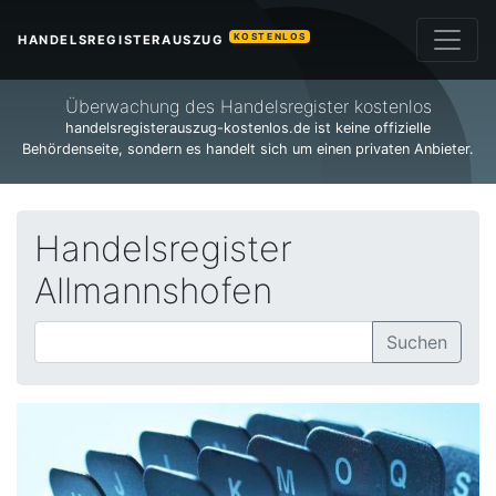
KOSTENLOS
HANDELSREGISTERAUSZUG
Überwachung des Handelsregister kostenlos
handelsregisterauszug-kostenlos.de ist keine offizielle
Behördenseite, sondern es handelt sich um einen privaten Anbieter.
Handelsregister
Allmannshofen
Suchen