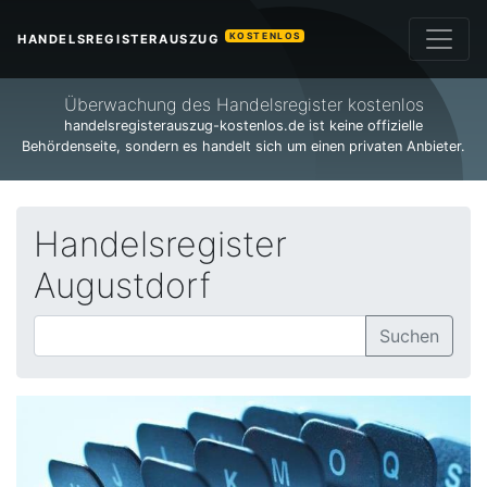
KOSTENLOS
HANDELSREGISTERAUSZUG
Überwachung des Handelsregister kostenlos
handelsregisterauszug-kostenlos.de ist keine offizielle
Behördenseite, sondern es handelt sich um einen privaten Anbieter.
Handelsregister
Augustdorf
Suchen