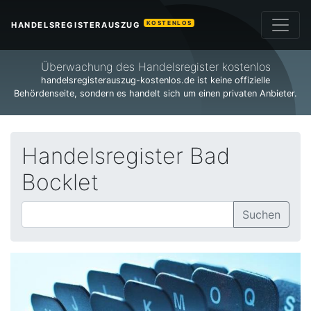
KOSTENLOS
HANDELSREGISTERAUSZUG
Überwachung des Handelsregister kostenlos
handelsregisterauszug-kostenlos.de ist keine offizielle
Behördenseite, sondern es handelt sich um einen privaten Anbieter.
Handelsregister Bad
Bocklet
Suchen