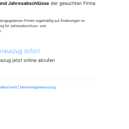
 und Jahresabschlüsse
der gesuchten Firma
en eingegebenen Firmen regelmäßig auf Änderungen im
lung für Jahresabschluss- und
n
erauszug sofort
uszug jetzt online abrufen
ndbuchamt
|
Vereinsregisterauszug