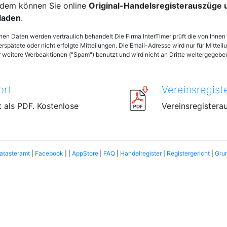
dem können Sie online
Original-Handelsregisterauszüge
laden
.
enen Daten werden vertraulich behandelt Die Firma InterTimer prüft die von Ihn
verspätete oder nicht erfolgte Mitteilungen. Die Email-Adresse wird nur für Mittei
weitere Werbeaktionen ("Spam") benutzt und wird nicht an Dritte weitergegebe
ort
Vereinsregist
 als PDF. Kostenlose
Vereinsregistera
atasteramt
|
Facebook
| |
AppStore
|
FAQ
|
Handelregister
|
Registergericht
|
Gru