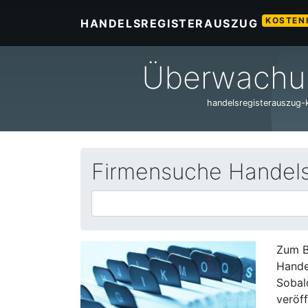
KOSTEN
HANDELSREGISTERAUSZUG
Überwachun
handelsregisterauszug-ko
Firmensuche Handelsr
Zum B
Hande
Sobal
veröff