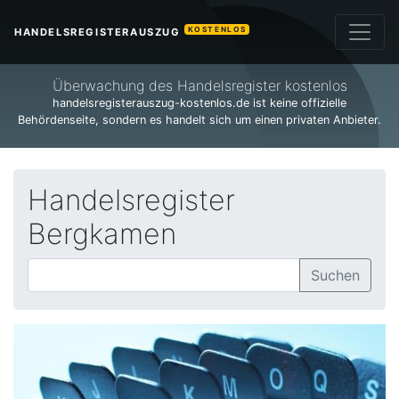
KOSTENLOS
HANDELSREGISTERAUSZUG
Überwachung des Handelsregister kostenlos
handelsregisterauszug-kostenlos.de ist keine offizielle
Behördenseite, sondern es handelt sich um einen privaten Anbieter.
Handelsregister
Bergkamen
Suchen