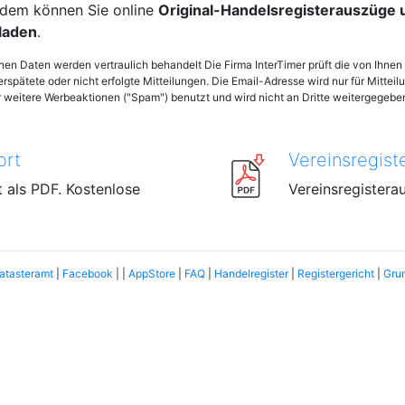
dem können Sie online
Original-Handelsregisterauszüge
laden
.
enen Daten werden vertraulich behandelt Die Firma InterTimer prüft die von Ihn
verspätete oder nicht erfolgte Mitteilungen. Die Email-Adresse wird nur für Mittei
weitere Werbeaktionen ("Spam") benutzt und wird nicht an Dritte weitergegebe
ort
Vereinsregist
 als PDF. Kostenlose
Vereinsregistera
atasteramt
|
Facebook
| |
AppStore
|
FAQ
|
Handelregister
|
Registergericht
|
Gru