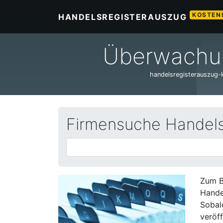
KOSTEN
HANDELSREGISTERAUSZUG
Überwachun
handelsregisterauszug-ko
Firmensuche Handelsr
Zum B
Hande
Sobal
veröff