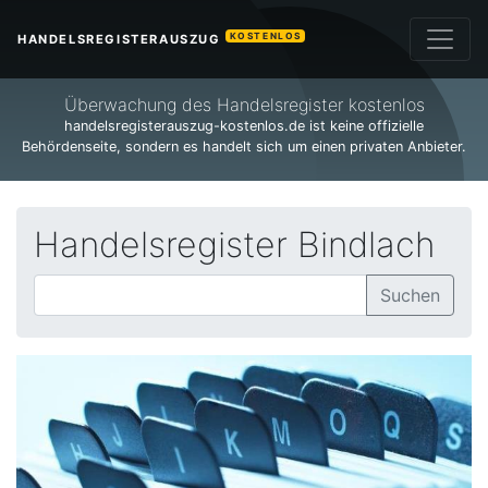
KOSTENLOS
HANDELSREGISTERAUSZUG
Überwachung des Handelsregister kostenlos
handelsregisterauszug-kostenlos.de ist keine offizielle
Behördenseite, sondern es handelt sich um einen privaten Anbieter.
Handelsregister Bindlach
Suchen