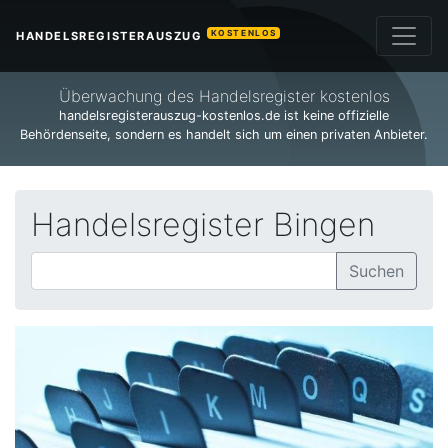
KOSTENLOS
HANDELSREGISTERAUSZUG
Überwachung des Handelsregister kostenlos
handelsregisterauszug-kostenlos.de ist keine offizielle
Behördenseite, sondern es handelt sich um einen privaten Anbieter.
Handelsregister Bingen
Suchen