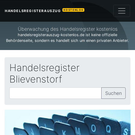
KOSTENLOS
HANDELSREGISTERAUSZUG
Überwachung des Handelsregister kostenlos
handelsregisterauszug-kostenlos.de ist keine offizielle
Behördenseite, sondern es handelt sich um einen privaten Anbieter.
Handelsregister
Blievenstorf
Suchen