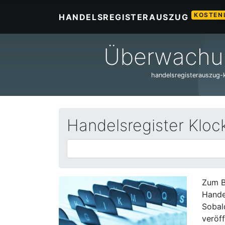
KOSTEN
HANDELSREGISTERAUSZUG
Überwachun
handelsregisterauszug-ko
Handelsregister Kloc
Zum B
Hande
Sobal
veröff