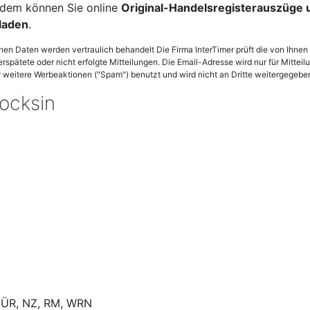
dem können Sie online
Original-Handelsregisterauszüge
laden
.
enen Daten werden vertraulich behandelt Die Firma InterTimer prüft die von Ihn
verspätete oder nicht erfolgte Mitteilungen. Die Email-Adresse wird nur für Mittei
weitere Werbeaktionen ("Spam") benutzt und wird nicht an Dritte weitergegebe
ocksin
MÜR, NZ, RM, WRN