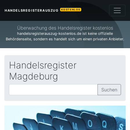
KOSTENLOS
HANDELSREGISTERAUSZUG
Überwachung des Handelsregister kostenlos
handelsregisterauszug-kostenlos.de ist keine offizielle
Behördenseite, sondern es handelt sich um einen privaten Anbieter.
Handelsregister
Magdeburg
Suchen