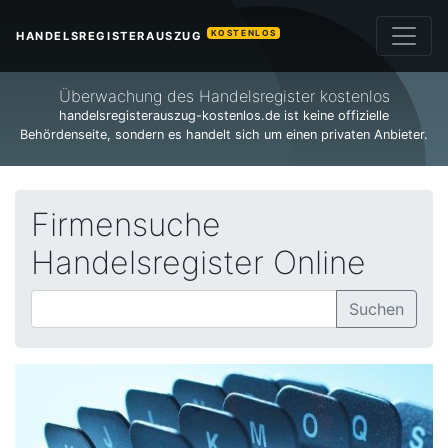
KOSTENLOS
HANDELSREGISTERAUSZUG
Überwachung des Handelsregister kostenlos
handelsregisterauszug-kostenlos.de ist keine offizielle
Behördenseite, sondern es handelt sich um einen privaten Anbieter.
Firmensuche
Handelsregister Online
Suchen