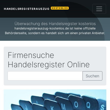
KOSTENLOS
HANDELSREGISTERAUSZUG
Überwachung des Handelsregister kostenlos
handelsregisterauszug-kostenlos.de ist keine offizielle
Behördenseite, sondern es handelt sich um einen privaten Anbieter.
Firmensuche
Handelsregister Online
Suchen