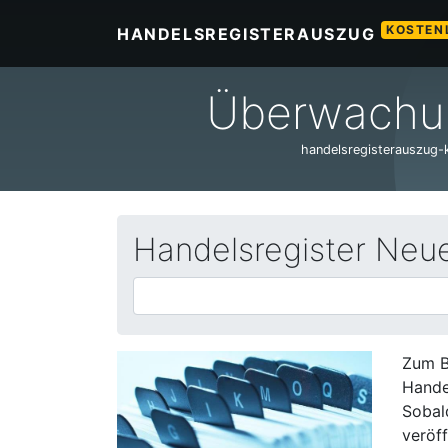
KOSTEN
HANDELSREGISTERAUSZUG
Überwachun
handelsregisterauszug-ko
Handelsregister Neu
Zum B
Hande
Sobal
veröff