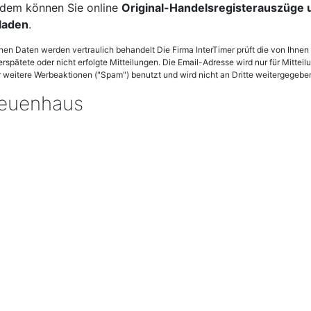
dem können Sie online
Original-Handelsregisterauszüge
laden
.
enen Daten werden vertraulich behandelt Die Firma InterTimer prüft die von Ihn
verspätete oder nicht erfolgte Mitteilungen. Die Email-Adresse wird nur für Mittei
weitere Werbeaktionen ("Spam") benutzt und wird nicht an Dritte weitergegebe
Neuenhaus