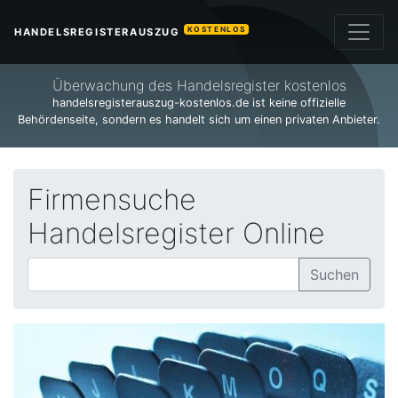
KOSTENLOS
HANDELSREGISTERAUSZUG
Überwachung des Handelsregister kostenlos
handelsregisterauszug-kostenlos.de ist keine offizielle
Behördenseite, sondern es handelt sich um einen privaten Anbieter.
Firmensuche
Handelsregister Online
Suchen