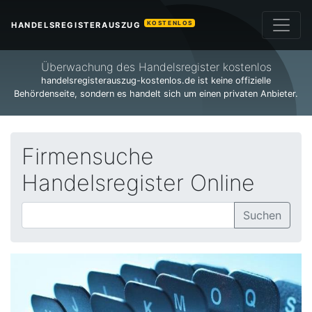
KOSTENLOS
HANDELSREGISTERAUSZUG
Überwachung des Handelsregister kostenlos
handelsregisterauszug-kostenlos.de ist keine offizielle
Behördenseite, sondern es handelt sich um einen privaten Anbieter.
Firmensuche
Handelsregister Online
Suchen