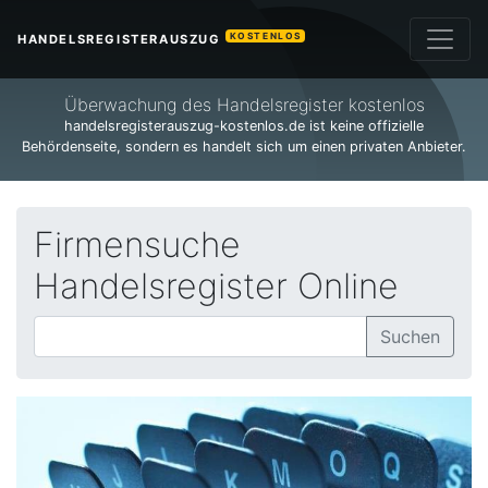
KOSTENLOS
HANDELSREGISTERAUSZUG
Überwachung des Handelsregister kostenlos
handelsregisterauszug-kostenlos.de ist keine offizielle
Behördenseite, sondern es handelt sich um einen privaten Anbieter.
Firmensuche
Handelsregister Online
Suchen