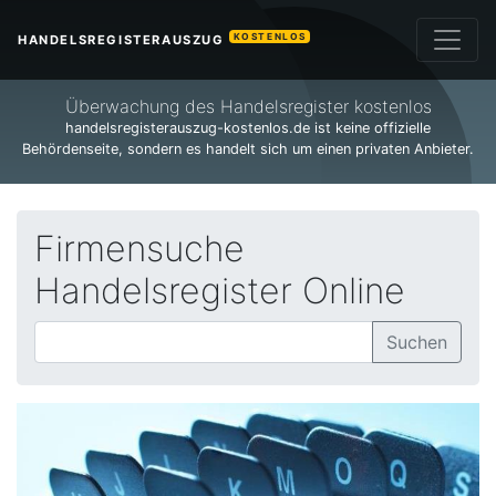
KOSTENLOS
HANDELSREGISTERAUSZUG
Überwachung des Handelsregister kostenlos
handelsregisterauszug-kostenlos.de ist keine offizielle
Behördenseite, sondern es handelt sich um einen privaten Anbieter.
Firmensuche
Handelsregister Online
Suchen