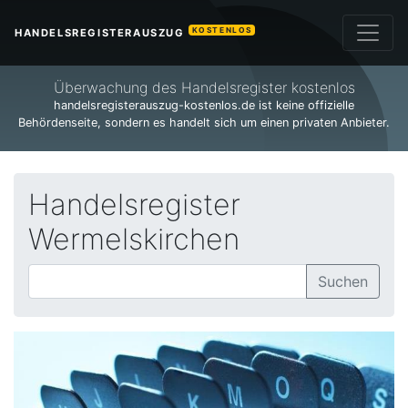
KOSTENLOS
HANDELSREGISTERAUSZUG
Überwachung des Handelsregister kostenlos
handelsregisterauszug-kostenlos.de ist keine offizielle
Behördenseite, sondern es handelt sich um einen privaten Anbieter.
Handelsregister
Wermelskirchen
Suchen