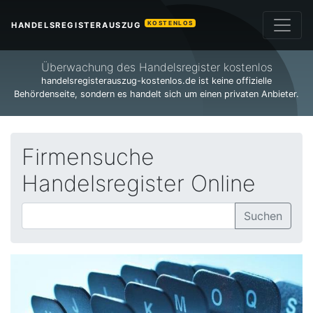
KOSTENLOS
HANDELSREGISTERAUSZUG
Überwachung des Handelsregister kostenlos
handelsregisterauszug-kostenlos.de ist keine offizielle
Behördenseite, sondern es handelt sich um einen privaten Anbieter.
Firmensuche
Handelsregister Online
Suchen