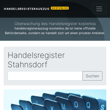
KOSTENLOS
HANDELSREGISTERAUSZUG
Überwachung des Handelsregister kostenlos
handelsregisterauszug-kostenlos.de ist keine offizielle
Behördenseite, sondern es handelt sich um einen privaten Anbieter.
Handelsregister
Stahnsdorf
Suchen